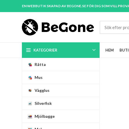
EN WEBBUTIK SKAPAD AV BEGONE.SE FÖR DIG SOM VILL PROV
KATEGORIER
HEM
BUTI
Råtta
Mus
Vägglus
Silverfisk
Mjölbagge