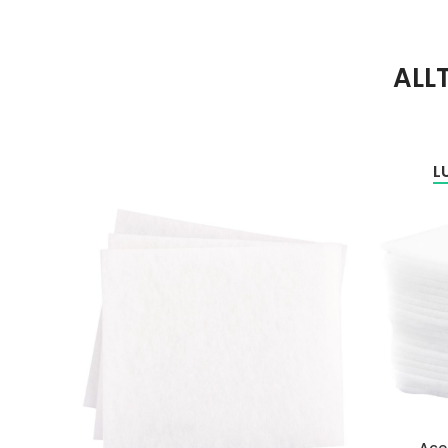
ALL
L
Ace