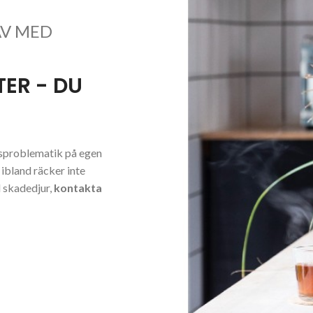
AV MED
ER - DU
ursproblematik på egen
 ibland räcker inte
d skadedjur,
kontakta