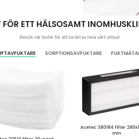
T FÖR ETT HÄLSOSAMT INOMHUSKL
Besök vår butik för att ta del av hela vårt utbud
UFTAVFUKTARE
SORPTIONSAVFUKTARE
FUKTMÄTA
Acetec 380184 Filter 280x
mm
tec 20513 Filter 20-pack