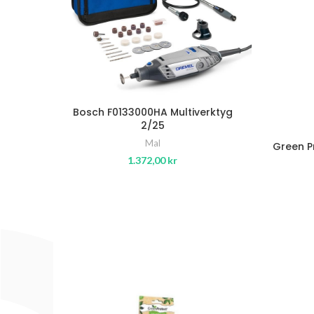
Bosch F0133000HA Multiverktyg
2/25
Mal
Green P
1.372,00
kr