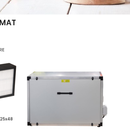
IMAT
RE
125x48