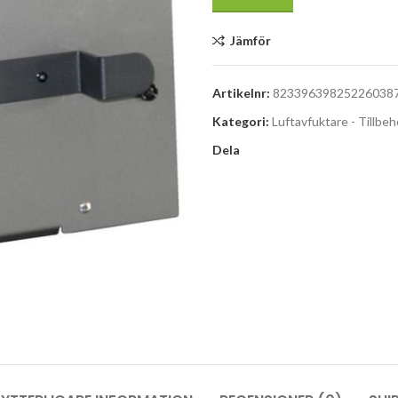
Jämför
Artikelnr:
82339639825226038
Kategori:
Luftavfuktare - Tillbeh
Dela