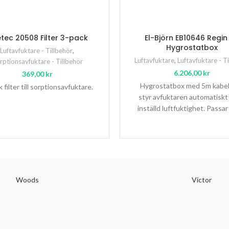
tec 20508 Filter 3-pack
El-Björn EB10646 Regin
Hygrostatbox
Luftavfuktare - Tillbehör
,
Luftavfuktare
,
Luftavfuktare - T
rptionsavfuktare - Tillbehör
6.206,00
kr
369,00
kr
Hygrostatbox med 5m kabe
 filter till sorptionsavfuktare.
styr avfuktaren automatiskt
inställd luftfuktighet. Passar t
Björn A 160ADS, A 290ADS 
Woods
Victor