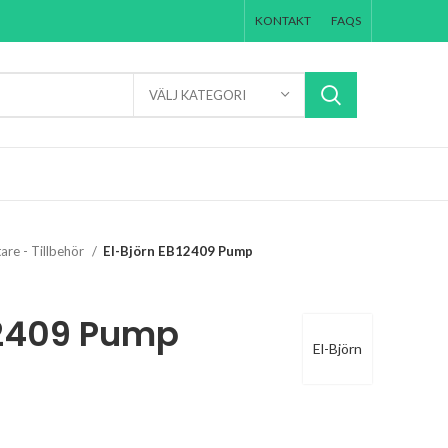
KONTAKT
FAQS
VÄLJ KATEGORI
are - Tillbehör
El-Björn EB12409 Pump
12409 Pump
El-Björn