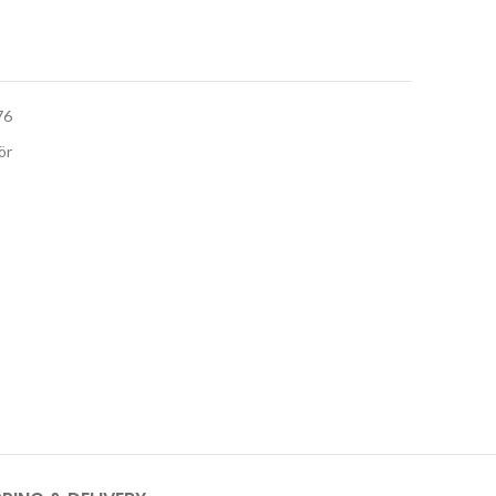
76
ör