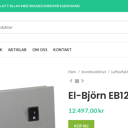
A ATT BLI AV MED SKADEDJUREN PÅ EGEN HAND
K
ARTIKLAR
OM OSS
KONTAKT
Hem
Inomhusklimat
Luftavfukt
El-Björn EB
12.497,00
kr
KÖP NU