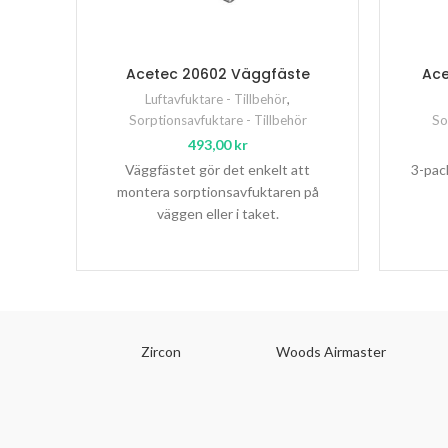
Acetec 20602 Väggfäste
Ace
Luftavfuktare - Tillbehör
,
Sorptionsavfuktare - Tillbehör
So
493,00
kr
Väggfästet gör det enkelt att
3-pack
montera sorptionsavfuktaren på
väggen eller i taket.
Zircon
Woods Airmaster