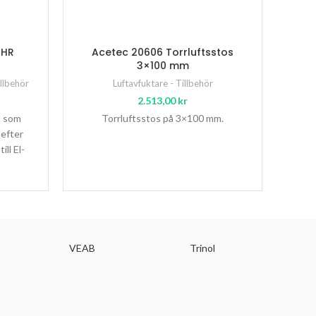
 HR
Acetec 20606 Torrluftsstos
3×100 mm
Woo
illbehör
Luftavfuktare - Tillbehör
2.513,00
kr
l som
Torrluftsstos på 3×100 mm.
Woo
 efter
filt
ill El-
m
och A
sk
VEAB
Trinol
T