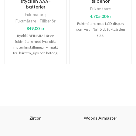
stycken AAA-
tillbehör
batterier
Fuktmätare
Fuktmätare
,
4.705,00
kr
Fuktmätare - Tillbehör
Fuktmätare med LCD-display
849,00
kr
som visar förhöjda fuktvärden
i trä.
Ryobi RBPINMM1 är en
fuktmätare med fyra olika
materilinställningar – mjukt
trä, hårt trä, gips och betong.
Fuktmätaren är idealisk
Zircon
Woods Airmaster