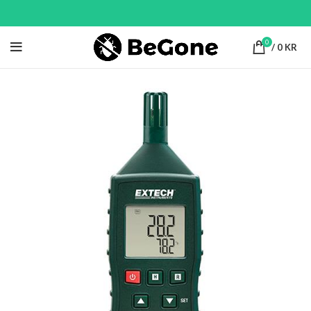
0
/
0
KR