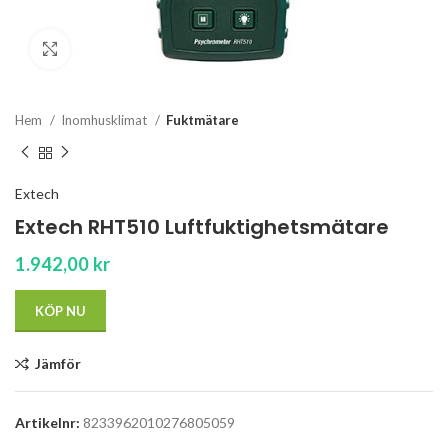
Click to enlarge
Hem
Inomhusklimat
Fuktmätare
Extech
Extech RHT510 Luftfuktighetsmätare
1.942,00
kr
KÖP NU
Jämför
Artikelnr:
8233962010276805059