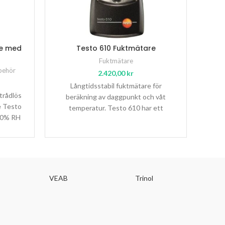
re med
Testo 610 Fuktmätare
Pr
Fuktmätare
lbehör
Fu
2.420,00
kr
Långtidsstabil fuktmätare för
trådlös
Pro
beräkning av daggpunkt och våt
e Testo
temperatur. Testo 610 har ett
00% RH
f
mätområde på -10 till +50 °C vid
aftet
sen
VEAB
Trinol
T