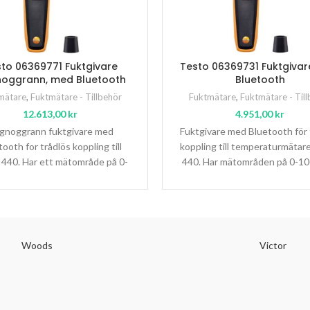
to 06369771 Fuktgivare
Testo 06369731 Fuktgiva
oggrann, med Bluetooth
Bluetooth
mätare
,
Fuktmätare - Tillbehör
Fuktmätare
,
Fuktmätare - Til
12.613,00
kr
4.951,00
kr
gnoggrann fuktgivare med
Fuktgivare med Bluetooth för 
ooth for trådlös koppling till
koppling till temperaturmätar
 440. Har ett mätområde på 0-
440. Har mätområden på 0-1
0% RH vid mätning av fukt
samt -20 till +70°C. Givarsk
Woods
Victor