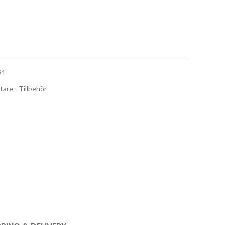
91
are - Tillbehör