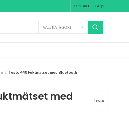
KONTAKT
FAQS
VÄLJ KATEGORI
re
Testo 440 Fuktmätset med Bluetooth
Fuktmätset med
Testo