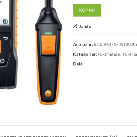
KÖP NU
Jämför
Artikelnr:
82339687670518028
Kategorier:
Fuktmätare
,
Fuktmät
Dela