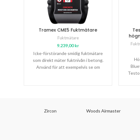
Tramex CME5 Fuktmätare
Tes
högn
Fuktmätare
Fukt
9.239,00
kr
Icke-förstörande smidig fuktmätare
Hö
som direkt mäter fuktnivån i betong.
Bluet
Använd för att exempelvis se om
Testo
betongen är redo för golvläggning.
10
Zircon
Woods Airmaster