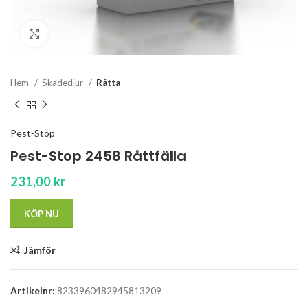
Click to enlarge
Hem
Skadedjur
Råtta
Pest-Stop
Pest-Stop 2458 Råttfälla
231,00
kr
KÖP NU
Jämför
Artikelnr:
8233960482945813209