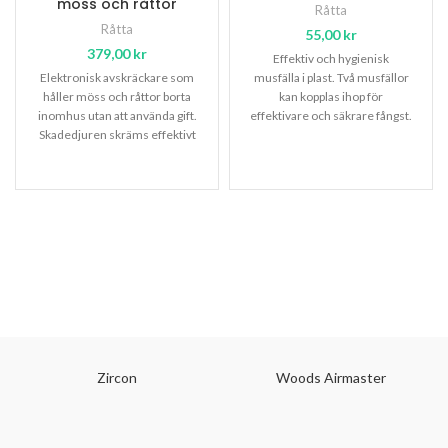
möss och råttor
Råtta
Råtta
55,00
kr
379,00
kr
Effektiv och hygienisk
Elektronisk avskräckare som
musfälla i plast. Två musfällor
håller möss och råttor borta
kan kopplas ihop för
inomhus utan att använda gift.
effektivare och säkrare fångst.
Skadedjuren skräms effektivt
bort med Silverline A-Guard
Zircon
Woods Airmaster