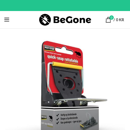
0
/
0
KR