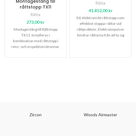
Montagestång till
Råtta
råttstopp TX11
41.852,00
kr
Råtta
Ett elektroniskt råttstopp som
273,00
kr
effektivt stoppar råttor vid
Montagestång till Råttstopp
råttproblem. Elektroimpulser
TX11. Installeras i
hindrar råttorna från att ta sig
kombination med råttstopp i
in i fastigheter via
rens- och inspektionsbrunnar.
Zircon
Woods Airmaster