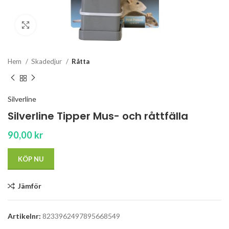
Click to enlarge
Hem
Skadedjur
Råtta
Silverline
Silverline Tipper Mus- och råttfälla
90,00
kr
KÖP NU
Jämför
Artikelnr:
8233962497895668549