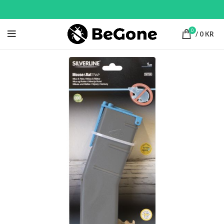
0
/
0
KR